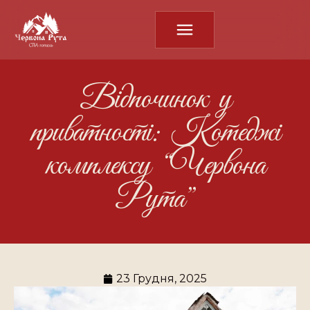
Відпочинок у
приватності: Котеджі
комплексу “Червона
Рута”
23 Грудня, 2025