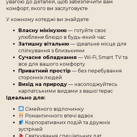
увагою до деталей, щоб забезпечити вам
комфорт, якого ви заслуговуєте.
У кожному котеджі ви знайдете:
Власну мінікухню
— готуйте своє
улюблене блюдо в будь-який час
Затишну вітальню
— ідеальне місце для
спілкування з близькими
Сучасне обладнання
— Wi-Fi, Smart TV та
все для вашого комфорту
Приватний простір
— без перебування
сторонніх людей
Вихід на природу
— насолоджуйтесь
карпатськими видами з вашої терас
Ідеально для:
Сімейного відпочинку
Романтичного втечі вдвох
Корпоративних подій та дружніх
зустрічей
Святкування спеціальних дат