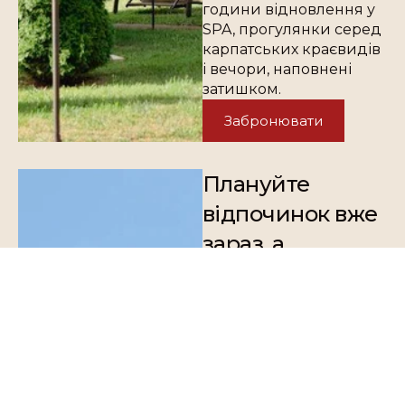
години відновлення у
SPA, прогулянки серед
карпатських краєвидів
і вечори, наповнені
затишком.
Забронювати
Плануйте
відпочинок вже
зараз, а
сплачуйте
частинами
Покупка частинами від
monobank тепер
доступна для
проживання у