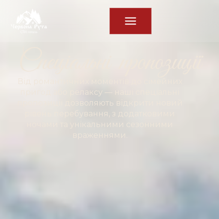
Спеціальні пропозиції
Від романтичних моментів до сімейних
пригод або релаксу — наші спеціальні
пропозиції дозволяють відкрити новий
рівень перебування, з додатковими
ночами та унікальними сезонними
враженнями.