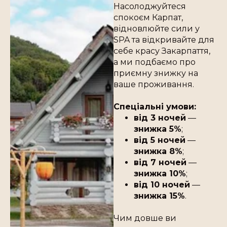
Насолоджуйтеся
спокоєм Карпат,
відновлюйте сили у
SPA та відкривайте для
себе красу Закарпаття,
а ми подбаємо про
приємну знижку на
ваше проживання.
Спеціальні умови:
від 3 ночей
—
знижка 5%
;
від 5 ночей
—
знижка 8%
;
від 7 ночей
—
знижка 10%
;
від 10 ночей
—
знижка 15%
.
Чим довше ви