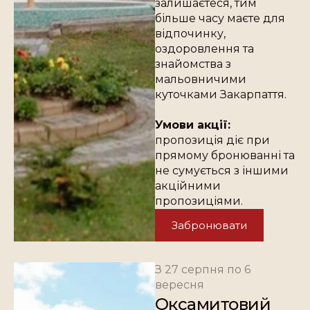
залишаєтеся, тим
більше часу маєте для
відпочинку,
оздоровлення та
знайомства з
мальовничими
куточками Закарпаття.
Умови акції:
пропозиція діє при
прямому бронюванні та
не сумується з іншими
акційними
пропозиціями.
Забронювати
З 27 серпня по 6
вересня
Оксамитовий