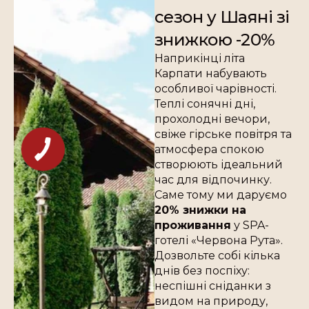
сезон у Шаяні зі
знижкою -20%
Наприкінці літа
Карпати набувають
особливої чарівності.
Теплі сонячні дні,
прохолодні вечори,
свіже гірське повітря та
атмосфера спокою
створюють ідеальний
час для відпочинку.
Саме тому ми даруємо
20% знижки на
проживання
у SPA-
готелі «Червона Рута».
Дозвольте собі кілька
днів без поспіху:
неспішні сніданки з
видом на природу,