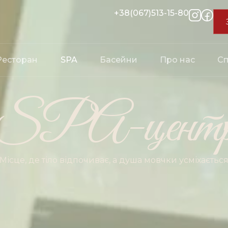
+38(067)513-15-80
Ресторан
SPA
Басейни
Про нас
Сп
SPA-цент
Місце, де тіло відпочиває, а душа мовчки усміхаєтьс