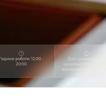
Години роботи: 12:00 -
Для проживаючих
20:00
щоденне безкоштов
відвідування SPA (2 г