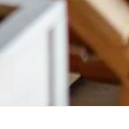
не
од)