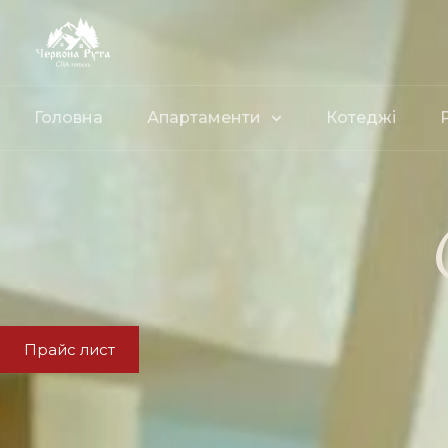
Головна
Апартаменти
Котеджі
Прайс лист