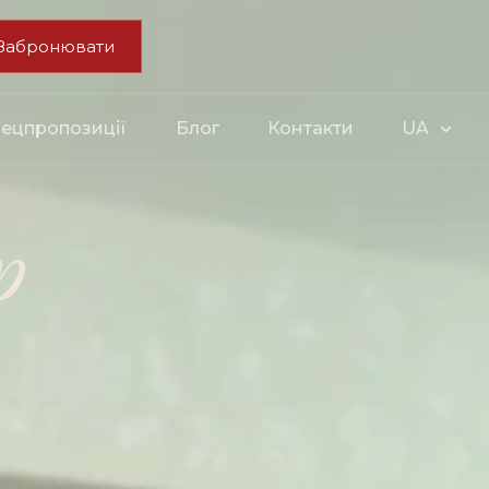
Забронювати
ецпропозиції
Блог
Контакти
UA
р
я