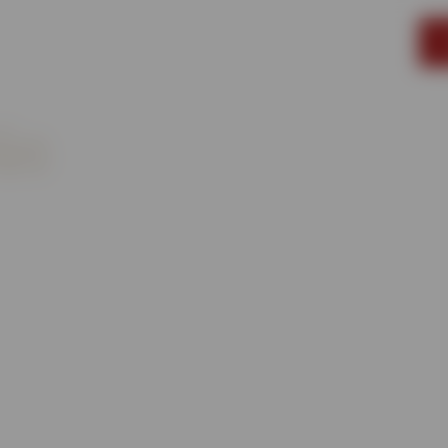
+38(067)513-15-80
та
Ресторан
SPA
Басейни
Про нас
Сп