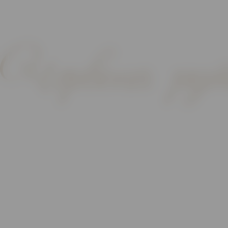
Червона ру
Головна
Апартаменти
Котеджі