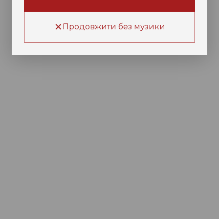
✕
Продовжити без музики