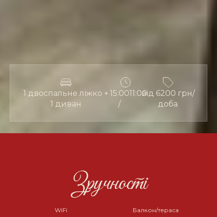
1 двоспальне ліжко +
15:00
11:00
від 6200 грн/
1 диван
/
доба
Зручності
WiFi
Балкон/тераса