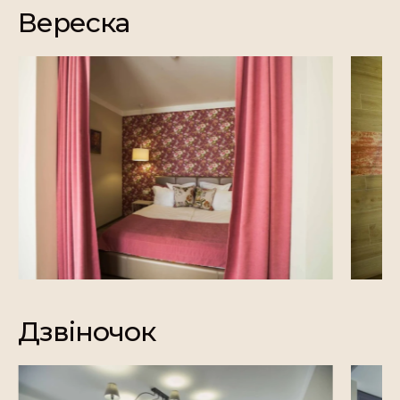
Вереска
Дзвіночок