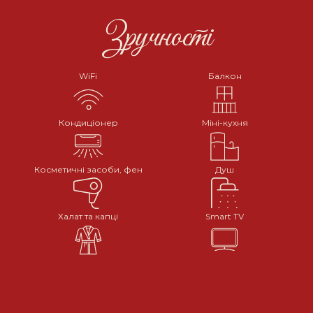
Зручності
WiFi
Балкон
Кондиціонер
Міні-кухня
Косметичні засоби, фен
Душ
Халат та капці
Smart TV