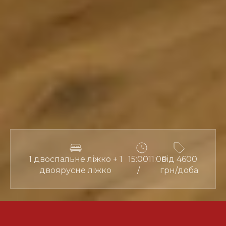
1 двоспальне ліжко + 1
15:00
11:00
від 4600
двоярусне ліжко
/
грн/доба