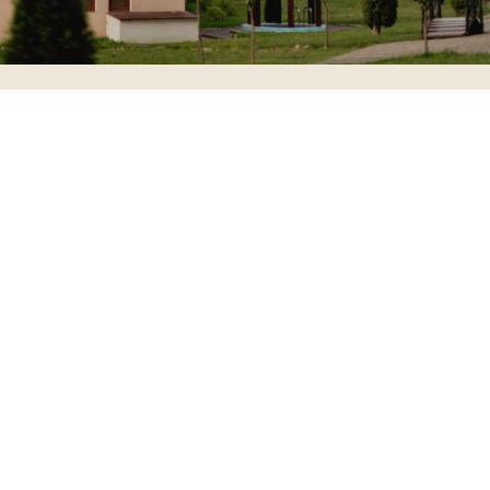
Інші апартаменти
35 кв.м.
2 дорослих
Superior
від 4100 грн/
доба
Забр
Дет
оню
аль
вати
ніш
е