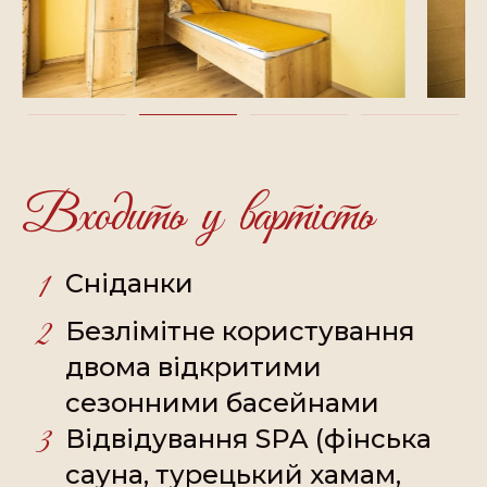
Входить у вартість
1
Сніданки
2
Безлімітне користування
двома відкритими
сезонними басейнами
3
Відвідування SPA (фінська
сауна, турецький хамам,