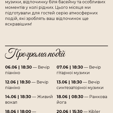
музики, відпочинку біля басейну та особливих
моментів у колі рідних. Цього місяця ми
підготували для гостей серію атмосферних
подій, які зроблять ваш відпочинок ще
яскравішим!
Програма подій
06.06 | 18:30
— Вечір
07.06 | 18:30
— Вечір
піаніно
гітарної музики
12.06 | 18:30
— Вечір
13.06 | 18:30
— Вечір
піаніно
синтезаторної музики
14.06 | 18:30
— Живий
18.06 | 08:30
— Ранкова
вокал
йога
18.06 | 18:00
—
20.06 | 15:30
— Kibler