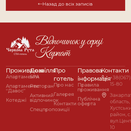
Назад до всіх записів
Відпочинок у серці
Карпат
Проживання
Дозвілля
Про
Правова
Контакти
Апартаменти
SPA
+38(067)
готель
інформація
15-80
Про нас
Правила
Апартаменти
Ресторан
проживання
“Давос”
Галерея
Закарпа
Активний
Публічна
Котеджі
відпочинок
область,
Контакти
оферта
Хустськ
Спецпропозиції
район, с
вул.Цен
10