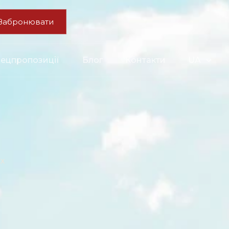
Забронювати
ецпропозиції
Блог
Контакти
UA
х