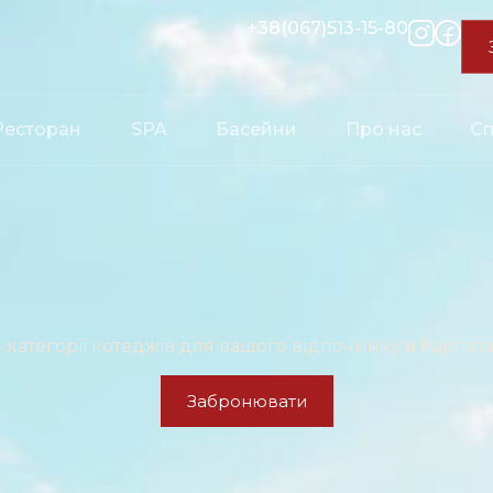
+38(067)513-15-80
Ресторан
SPA
Басейни
Про нас
Сп
4 категорії котеджів для вашого відпочинку в Карпата
Забронювати